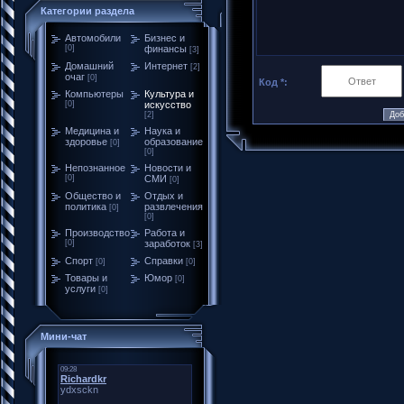
Категории раздела
Автомобили
Бизнес и
[0]
финансы
[3]
Домашний
Интернет
[2]
очаг
[0]
Код *:
Компьютеры
Культура и
[0]
искусство
[2]
Медицина и
Наука и
здоровье
образование
[0]
[0]
Непознанное
Новости и
[0]
СМИ
[0]
Общество и
Отдых и
политика
развлечения
[0]
[0]
Производство
Работа и
[0]
заработок
[3]
Спорт
Справки
[0]
[0]
Товары и
Юмор
[0]
услуги
[0]
Мини-чат