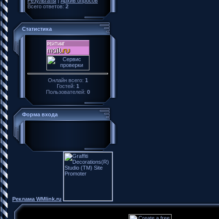
Результаты
|
Архив опросов
Всего ответов:
2
Статистика
Онлайн всего:
1
Гостей:
1
Пользователей:
0
Форма входа
Реклама WMlink.ru