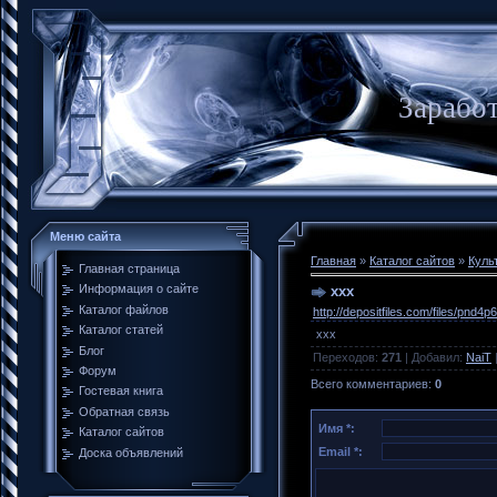
Заработ
Меню сайта
Главная
»
Каталог сайтов
»
Куль
Главная страница
Информация о сайте
xxx
Каталог файлов
http://depositfiles.com/files/pnd4p
Каталог статей
xxx
Блог
Переходов
:
271
|
Добавил
:
NaiT
Форум
Всего комментариев
:
0
Гостевая книга
Обратная связь
Имя *:
Каталог сайтов
Email *:
Доска объявлений