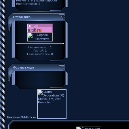
Результаты
|
Архив опросов
Всего ответов:
2
Статистика
Онлайн всего:
1
Гостей:
1
Пользователей:
0
Форма входа
Реклама WMlink.ru