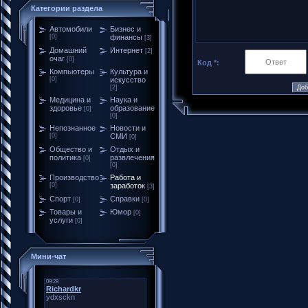
Категории раздела
Автомобили
Бизнес и
[0]
финансы
[3]
Домашний
Интернет
[2]
очаг
[0]
Код *:
Компьютеры
Культура и
[0]
искусство
[2]
Медицина и
Наука и
здоровье
образование
[0]
[0]
Непознанное
Новости и
[0]
СМИ
[0]
Общество и
Отдых и
политика
развлечения
[0]
[0]
Производство
Работа и
[0]
заработок
[3]
Спорт
Справки
[0]
[0]
Товары и
Юмор
[0]
услуги
[0]
Мини-чат