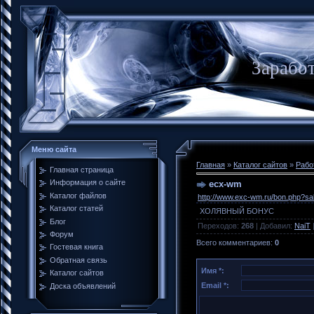
Заработ
Меню сайта
Главная
»
Каталог сайтов
»
Рабо
Главная страница
Информация о сайте
ecx-wm
Каталог файлов
http://www.exc-wm.ru/bon.php?s
Каталог статей
ХОЛЯВНЫЙ БОНУС
Блог
Переходов
:
268
|
Добавил
:
NaiT
Форум
Всего комментариев
:
0
Гостевая книга
Обратная связь
Имя *:
Каталог сайтов
Email *:
Доска объявлений