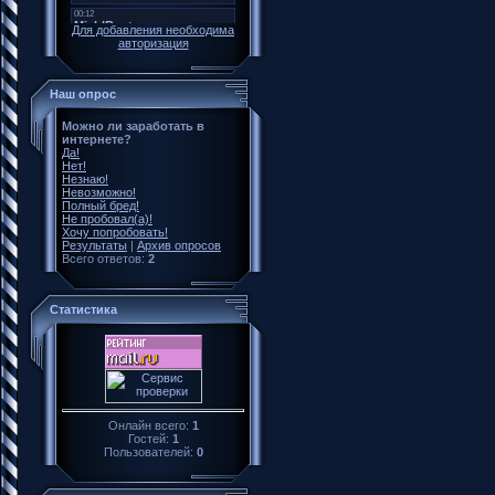
Для добавления необходима
авторизация
Наш опрос
Можно ли заработать в
интернете?
Да!
Нет!
Незнаю!
Невозможно!
Полный бред!
Не пробовал(а)!
Хочу попробовать!
Результаты
|
Архив опросов
Всего ответов:
2
Статистика
Онлайн всего:
1
Гостей:
1
Пользователей:
0