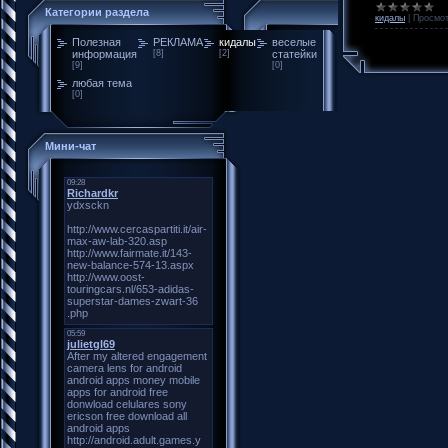
Категории раздела
кидалы
|
Просмот
Полезная
РЕКЛАМА
кидалы
веселые
информация
[8]
[2]
статейки
[9]
[0]
любая тема
[0]
Мини-чат