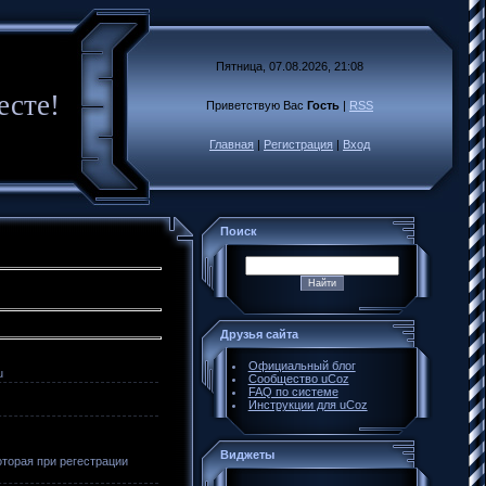
Пятница, 07.08.2026, 21:08
есте!
Приветствую Вас
Гость
|
RSS
Главная
|
Регистрация
|
Вход
Поиск
Друзья сайта
Официальный блог
u
Сообщество uCoz
FAQ по системе
Инструкции для uCoz
Виджеты
оторая при регестрации