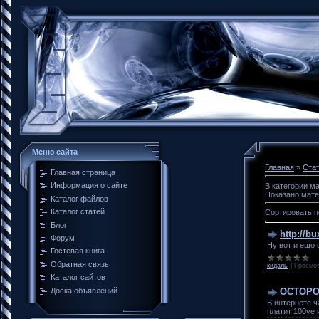
Меню сайта
Главная
»
Ста
Главная страница
Информация о сайте
В категории м
Показано мат
Каталог файлов
Каталог статей
Сортировать п
Блог
http://b
Форум
Ну вот и ещо 
Гостевая книга
Обратная связь
кидалы
|
Просмот
Каталог сайтов
Доска объявлений
ОСТОРО
В интернете ч
платит 100уе 