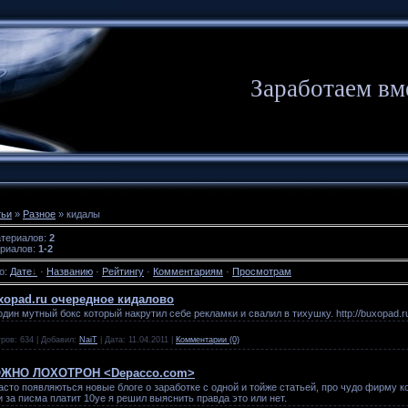
Заработаем вм
тьи
»
Разное
» кидалы
атериалов
:
2
ериалов
:
1-2
о
:
Дате
·
Названию
·
Рейтингу
·
Комментариям
·
Просмотрам
uxopad.ru очередное кидалово
один мутный бокс который накрутил себе рекламки и свалил в тихушку. http://buxopad.r
ров:
634
|
Добавил:
NaiT
|
Дата:
11.04.2011
|
Комментарии (0)
ЖНО ЛОХОТРОН <Depacco.com>
асто появляються новые блоге о заработке с одной и тойже статьей, про чудо фирму к
и за писма платит 10уе я решил выяснить правда это или нет.