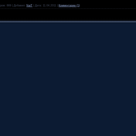
ров:
869
|
Добавил:
NaiT
|
Дата:
11.04.2011
|
Комментарии (1)