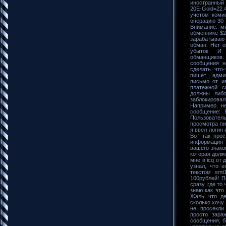
иностранный о
20E-Gold=22.
учетом коми
операцию 30 
Внимание: м
обменнике $2
зарабатываю
обман. Нет о
убыток. И
обманщиков
сообщения на
сделать что
пишет адми
письмо от и
платежной с
должны либо
заблокировал
Например, н
сообщение: 
Пользовате
просмотра пи
я ввел логин
Вот так прос
информация
вашего знако
которая долж
мне в icq от
узнал, что 
текстом smt
100рублей! П
сразу, где то
знаю как это
Жаль что де
сколько хочу
не просекли
просто зара
сообщения, бе