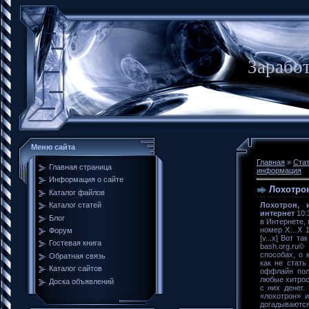
Заработ
Меню сайта
Главная
»
Ста
Главная страница
информация
Информация о сайте
Лохотро
Каталог файлов
Лохотрон, 
Каталог статей
интернет
10:
Блог
в Интернете, п
номер X…X 10
Форум
[v...x] Вот т
Гостевая книга
bash.org.ru
способах, о 
Обратная связь
как не стать
Каталог сайтов
оффлайн пол
любые хитрос
Доска объявлений
с них денег.
«лохотрон» 
догадываютс