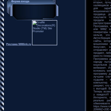
Форма входа
вторых, лучш
халявщиков и
для зараб
мошенничеств
продавца д
покупаете т
продали к
распростра
Программа, 
или WMZ ко
генераторы к
нельзя, эт
Автосборщик 
сайты, кото
мошенники я
Реклама WMlink.ru
бонусов», 
отправляет 
продают, либ
вместо генер
Программа д
народу пыта
кошельков (
вебмани». И
взломать we
программу д
лучшем случ
худшем – в
компьютер.
уверяет, что
с выгодой. В
Теперь возмо
у каждого!!
Интернете, 
реально ра
обменива
https://www
20WMZ=20E-G