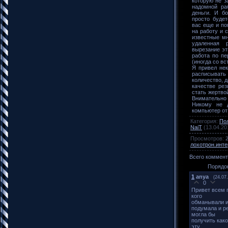
которую не з
надомной ра
деньги. И б
просто будет
вас еще и по
на работу и 
известные мн
удаленная 
вырезание эти
работа по пе
(иногда со вс
Я привел нек
расписывать
количество, 
качестве рез
стать жертво
Внимательно
Никому не 
компьютер от
Категория
:
По
NaiT
(13.04.20
Просмотров
:
лохотрон.инте
Всего коммен
Порядо
1
anya
(24.07
0
Привет всем 
кого
обманывали и
подумала и р
могла бы
получить како
эту