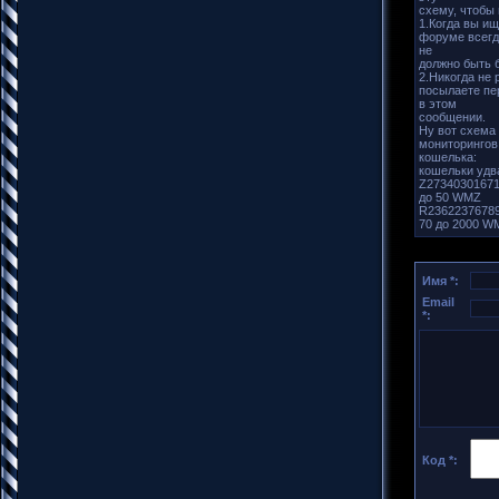
схему, чтобы 
1.Когда вы и
форуме всегд
не
должно быть 
2.Никогда не
посылаете пе
в этом
сообщении.
Ну вот схема 
мониторингов
кошелька:
кошельки удв
Z27340301671
до 50 WMZ
R23622376789
70 до 2000 W
Имя *:
Email
*:
Код *: