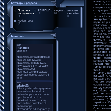
помнить, что
Категории раздела
типов мошен
сводится к пр
его доверие; 
Полезная
РЕКЛАМА
кидалы
веселые
лохотронщи
информация
[8]
[2]
статейки
жертвы. Если 
[9]
[0]
что требуетс
любая тема
идете по рын
[0]
кавказской н
рублей сделат
него есть в
деньги они у
Мини-чат
то у вас что
читать..:) 
лохотрону, 
поверят обма
в интернете,
абсолютно б
которые на н
часто жерт
которые ищут 
говорят, чт
теряют голову
обман. (!) 
интернете (да
выгодой. А к
вы дадите ем
Поэтому всег
соглашаться,
выгоду пресле
– в общем, н
работает и м
приведу неск
обманов. I)
заработка. С
относятся та
Одно назван