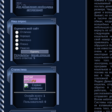
обмана в сле
называемый
послать дене
Для добавления необходима
размере. Чащ
авторизация
денег и вол
бывает, но э
и тысячи лю
обман, когд
Наш опрос
волшебных 
небольшую су
Оцените мой сайт
вернуть ее о
Отлично
следующем.
Хорошо
кошельков н
свой номер 
Неплохо
привлекать 
Плохо
обрушится бо
Ужасно
а как известн
очень и оч
некоторые у
Результаты
|
Архив опросов
кошельков» а
Всего ответов:
5
типо того.
лохотрона, п
программ т
кошельков и 
Статистика
похожа на в
вас в том, 
платежной
Яндекс.Ден
кошелек, от
обратно в 
работало, 
рассказывать
Онлайн всего:
1
отправлял д
Гостей:
1
Взлом webmon
Пользователей:
0
Системы хор
их взламыва
очень тихо, 
взлом – это 