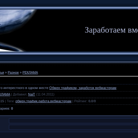
Заработаем вм
тьи
»
Разное
»
РЕКЛАМА
ого интерестного в одном месте
Обмен трафиком, заработок вебмастерам
КЛАМА
|
Добавил
:
NaiT
(11.04.2011)
515
|
Теги
:
обмен.трафик.работа.вебмастерам
|
Рейтинг
:
0.0
/
0
тариев
:
0