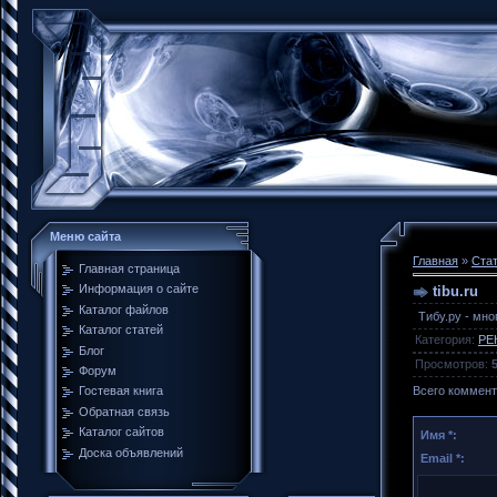
Меню сайта
Главная
»
Ста
Главная страница
Информация о сайте
tibu.ru
Каталог файлов
Тибу.ру - мн
Каталог статей
Категория
:
РЕ
Блог
Просмотров
:
Форум
Всего коммен
Гостевая книга
Обратная связь
Каталог сайтов
Имя *:
Доска объявлений
Email *: