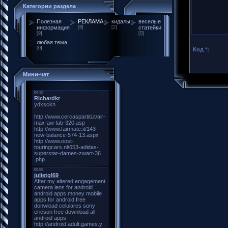
Категории раздела
Полезная
РЕКЛАМА
кидалы
веселые
информация
[8]
[2]
статейки
[9]
[0]
любая тема
[0]
Код *:
Мини-чат