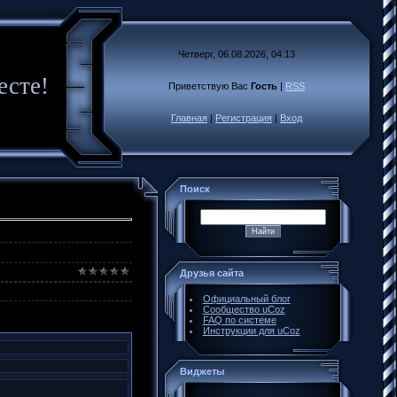
Четверг, 06.08.2026, 04:13
есте!
Приветствую Вас
Гость
|
RSS
Главная
|
Регистрация
|
Вход
Поиск
Друзья сайта
Официальный блог
Сообщество uCoz
FAQ по системе
Инструкции для uCoz
Виджеты