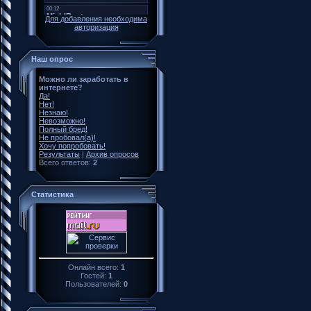
Для добавления необходима
авторизация
Наш опрос
Можно ли заработать в
интернете?
Да!
Нет!
Незнаю!
Невозможно!
Полный бред!
Не пробовал(а)!
Хочу попробовать!
Результаты
|
Архив опросов
Всего ответов:
2
Статистика
Онлайн всего:
1
Гостей:
1
Пользователей:
0