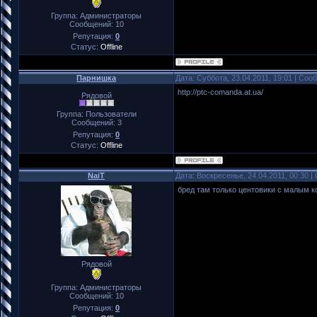
Группа: Администраторы
Сообщений:
10
Репутация:
0
Статус:
Offline
Парнишка
Дата: Суббота, 23.04.2011, 19:01 | Со
http://ptc-comanda.at.ua/
Рядовой
Группа: Пользователи
Сообщений:
3
Репутация:
0
Статус:
Offline
NaiT
Дата: Воскресенье, 24.04.2011, 00:30 
бред там только центовики с малым к
Рядовой
Группа: Администраторы
Сообщений:
10
Репутация:
0