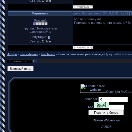
Статус:
Offline
Парнишка
Дата: Воскресенье, 24.04.2011, 21:11 
http://sb-money.ru/
Рядовой
Прикольно написано, это реально? Мн
Группа: Пользователи
Сообщений:
3
Репутация:
0
Статус:
Offline
Форум
»
Test category
»
Test forum
»
Советы пожелание рекомендации
(учту любое предло
1
Страница
1
из
1
Copyright MyCor
Кошелек
Код
Обмен Webmoney
© 2026