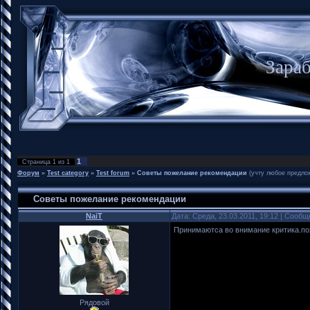
Зараб
1
Страница
1
из
1
Форум
»
Test category
»
Test forum
»
Советы пожелание рекомендации
(учту любое предло
Советы пожелание рекомендации
NaiT
Дата: Среда, 23.03.2011, 19:12 | Сооб
Принимаютса во внимание критика.по
Рядовой